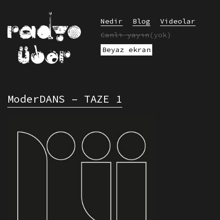
Nedir
Blog
Videolar
Canlı yayın
(yok)
Beyaz ekran
ModerDANS – TAZE 1